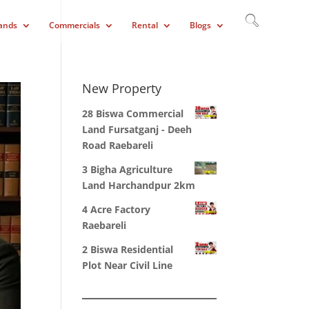
ands
Commercials
Rental
Blogs
New Property
28 Biswa Commercial
Land Fursatganj - Deeh
Road Raebareli
3 Bigha Agriculture
Land Harchandpur 2km
4 Acre Factory
Raebareli
2 Biswa Residential
Plot Near Civil Line