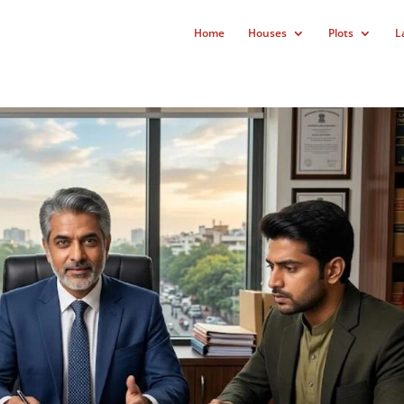
Home
Houses
Plots
L