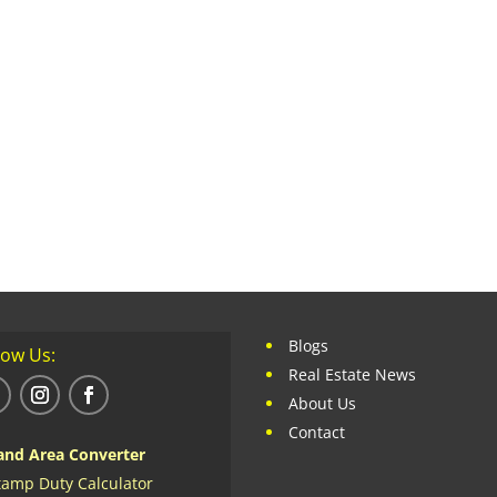
Blogs
low Us:
Real Estate News
About Us
Contact
and Area Converter
tamp Duty Calculator