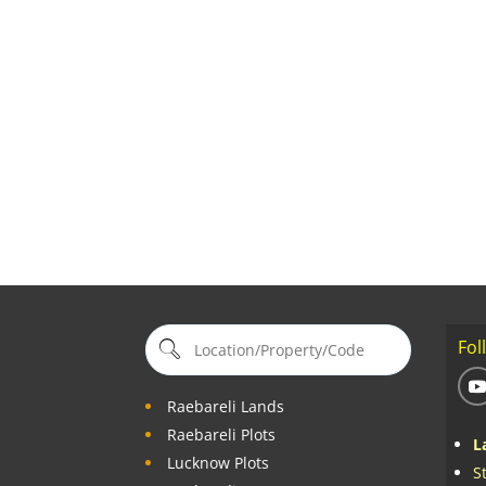
Fol
Raebareli Lands
Raebareli Plots
L
Lucknow Plots
S