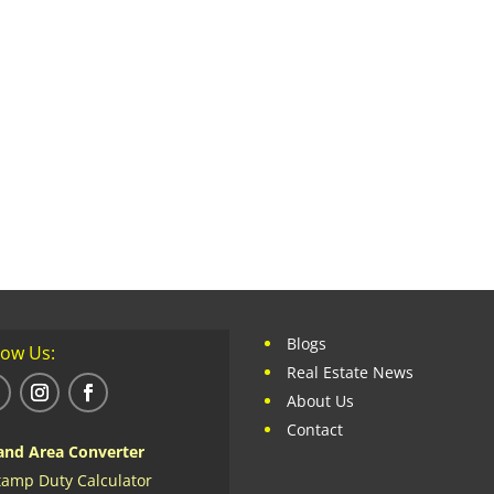
Blogs
low Us:
Real Estate News
About Us
Contact
and Area Converter
tamp Duty Calculator