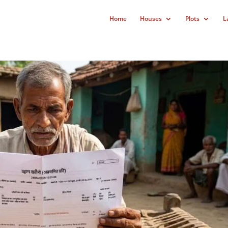
Home
Houses
Plots
L