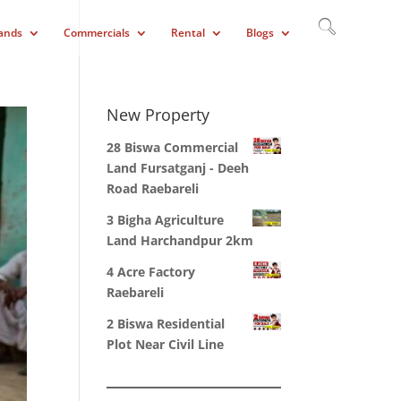
ands
Commercials
Rental
Blogs
New Property
28 Biswa Commercial
Land Fursatganj - Deeh
Road Raebareli
3 Bigha Agriculture
Land Harchandpur 2km
4 Acre Factory
Raebareli
2 Biswa Residential
Plot Near Civil Line