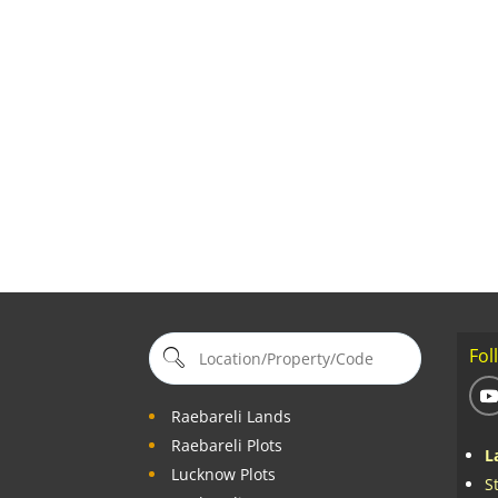
Fol
Raebareli Lands
Raebareli Plots
L
Lucknow Plots
S