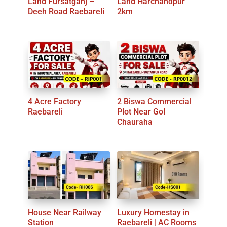
Land Fursatganj –
Land Harchandpur
Deeh Road Raebareli
2km
4 Acre Factory
2 Biswa Commercial
Raebareli
Plot Near Gol
Chauraha
House Near Railway
Luxury Homestay in
Station
Raebareli | AC Rooms