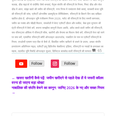
सलाह, डीड राइटर्स से एग्रीमेंट कैसे बनवाएं, पैतृक संपत्ति की रजिस्ट्री के नियम, गिफ्ट डीड और सेल
डीड में अंतर, सांझा खाते की जमीन की रजिस्ट्री, नगर निगम में नामांतरण कैसे कराएं, सरकारी बंजर भूमि
की रजिस्ट्री की जांच, प्रॉपर्टी ओनरशिप डाक्यूमेंट्स वेरिफिकेशन, रजिस्ट्री के कितने दिन बाद दाखिल
खारिज होता है, ऑनलाइन भूमि पंजीकरण नियम 2026, फ्लैट की रजिस्ट्री के लिए जरूरी कागजात,
जमीन का नक्शा और चौहद्दी मिलान, रायबरेली में बेस्ट प्रॉपर्टी डीलर और वकील, चेक द्वारा भुगतान की
एंट्री रजिस्ट्री में कैसे करें, बयाना समझौता कानूनी वैधता अवधि, अवैध कब्जे वाली जमीन की रजिस्ट्री,
सब रजिस्ट्रार ऑफिस में रजिस्ट्री फीस, खतौनी और बैनामा का मिलान कैसे करें, रजिस्ट्री पेपर खो जाने
पर क्या करें, प्रमाणित रजिस्ट्री कॉपी ऑनलाइन डाउनलोड, नाबालिग के नाम पर प्रॉपर्टी रजिस्ट्री के
नियम, एनओसी प्रमाण पत्र बैंक से कैसे लें, विवादित जमीन खरीदने से बचने के उपाय, अचल संपत्ति
हस्तांतरण अधिनियम गाइड, प्रॉपर्टी ड्यू डिलिजेंस चेकलिस्ट इंडिया, रजिस्ट्री पर गवाहों के हस्ताक्षर का
65
महत्व, तहसील भूमि रिकॉर्ड ऑनलाइन सुधार, डिजिटल बारकोड वाली रजिस्ट्री की सत्यता जांच
Follow
Follow
←
खसरा खतौनी कैसे पढ़ें: जमीन खरीदने से पहले देख लें ये जरूरी कॉलम
वरना हो जाएगा बड़ा धोखा!
नाबालिक की संपत्ति बेचने का कानून: जानिए 2026 के नए और सख्त नियम
→