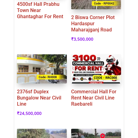
4500sf Hall Prabhu
Town Near
Ghantaghar For Rent
2 Biswa Corner Plot
Hardaspur
Maharajganj Road
₹
3,500,000
2376sf Duplex
Commercial Hall For
Bungalow Near Civil
Rent Near Civil Line
Line
Raebareli
₹
24,500,000