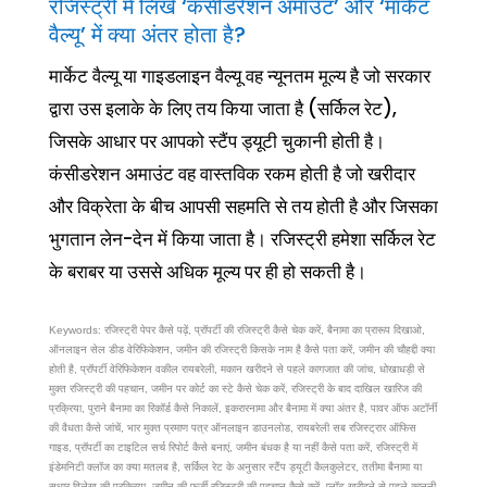
रजिस्ट्री में लिखे ‘कंसीडरेशन अमाउंट’ और ‘मार्केट
वैल्यू’ में क्या अंतर होता है?
मार्केट वैल्यू या गाइडलाइन वैल्यू वह न्यूनतम मूल्य है जो सरकार
द्वारा उस इलाके के लिए तय किया जाता है (सर्किल रेट),
जिसके आधार पर आपको स्टैंप ड्यूटी चुकानी होती है।
कंसीडरेशन अमाउंट वह वास्तविक रकम होती है जो खरीदार
और विक्रेता के बीच आपसी सहमति से तय होती है और जिसका
भुगतान लेन-देन में किया जाता है। रजिस्ट्री हमेशा सर्किल रेट
के बराबर या उससे अधिक मूल्य पर ही हो सकती है।
Keywords: रजिस्ट्री पेपर कैसे पढ़ें, प्रॉपर्टी की रजिस्ट्री कैसे चेक करें, बैनामा का प्रारूप दिखाओ,
ऑनलाइन सेल डीड वेरिफिकेशन, जमीन की रजिस्ट्री किसके नाम है कैसे पता करें, जमीन की चौहद्दी क्या
होती है, प्रॉपर्टी वेरिफिकेशन वकील रायबरेली, मकान खरीदने से पहले कागजात की जांच, धोखाधड़ी से
मुक्त रजिस्ट्री की पहचान, जमीन पर कोर्ट का स्टे कैसे चेक करें, रजिस्ट्री के बाद दाखिल खारिज की
प्रक्रिया, पुराने बैनामा का रिकॉर्ड कैसे निकालें, इकरारनामा और बैनामा में क्या अंतर है, पावर ऑफ अटॉर्नी
की वैधता कैसे जांचें, भार मुक्त प्रमाण पत्र ऑनलाइन डाउनलोड, रायबरेली सब रजिस्ट्रार ऑफिस
गाइड, प्रॉपर्टी का टाइटिल सर्च रिपोर्ट कैसे बनाएं, जमीन बंधक है या नहीं कैसे पता करें, रजिस्ट्री में
इंडेमनिटी क्लॉज का क्या मतलब है, सर्किल रेट के अनुसार स्टैंप ड्यूटी कैलकुलेटर, ततीमा बैनामा या
सुधार विलेख की प्रक्रिया, जमीन की फर्जी रजिस्ट्री की पहचान कैसे करें, प्लॉट खरीदने से पहले कानूनी