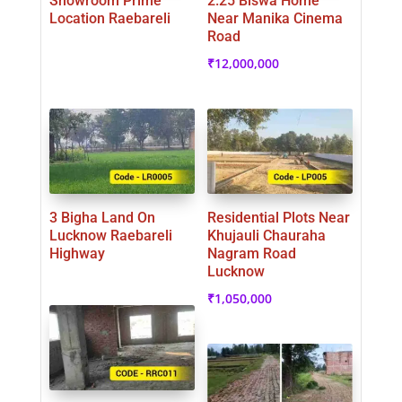
Showroom Prime
2.25 Biswa Home
Location Raebareli
Near Manika Cinema
Road
₹
12,000,000
3 Bigha Land On
Residential Plots Near
Lucknow Raebareli
Khujauli Chauraha
Highway
Nagram Road
Lucknow
₹
1,050,000