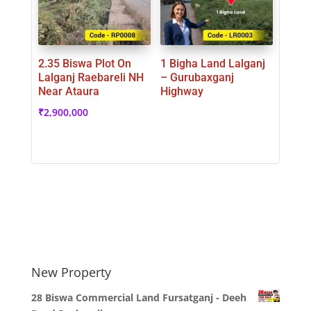
2.35 Biswa Plot On
1 Bigha Land Lalganj
Lalganj Raebareli NH
– Gurubaxganj
Near Ataura
Highway
₹
2,900,000
New Property
28 Biswa Commercial Land Fursatganj - Deeh