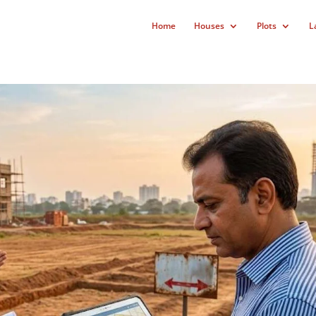
Home
Houses
Plots
L