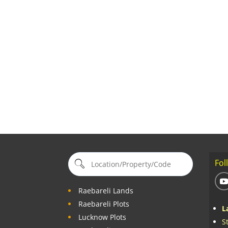
Fol
Raebareli Lands
Raebareli Plots
L
Lucknow Plots
S