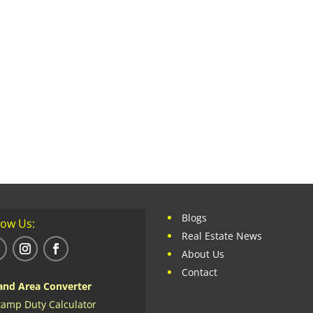
Blogs
low Us:
Real Estate News
About Us
Contact
and Area Converter
tamp Duty Calculator