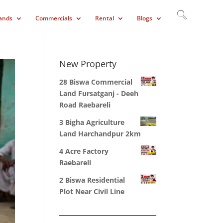
ands
Commercials
Rental
Blogs
New Property
28 Biswa Commercial
Land Fursatganj - Deeh
Road Raebareli
3 Bigha Agriculture
Land Harchandpur 2km
4 Acre Factory
Raebareli
2 Biswa Residential
Plot Near Civil Line