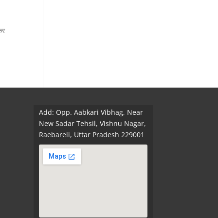
षकर
Add: Opp. Aabkari Vibhag, Near
New Sadar Tehsil, Vishnu Nagar,
Raebareli, Uttar Pradesh 229001