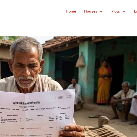
Home
Houses
Plots
L