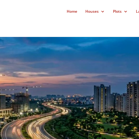
Home
Houses
Plots
L