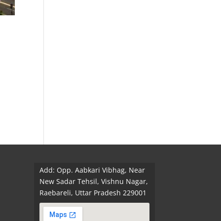
Add: Opp. Aabkari Vibhag, Near
New Sadar Tehsil, Vishnu Nagar,
Raebareli, Uttar Pradesh 229001