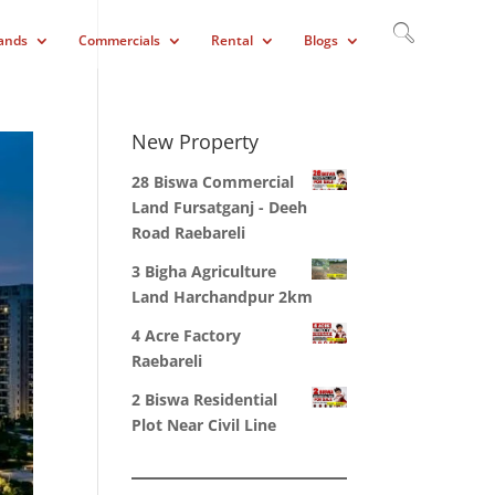
ands
Commercials
Rental
Blogs
New Property
28 Biswa Commercial
Land Fursatganj - Deeh
Road Raebareli
3 Bigha Agriculture
Land Harchandpur 2km
4 Acre Factory
Raebareli
2 Biswa Residential
Plot Near Civil Line