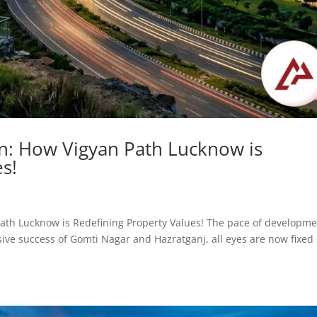
n: How Vigyan Path Lucknow is
s!
an Path Lucknow is Redefining Property Values! The pace of developm
ive success of Gomti Nagar and Hazratganj, all eyes are now fixed