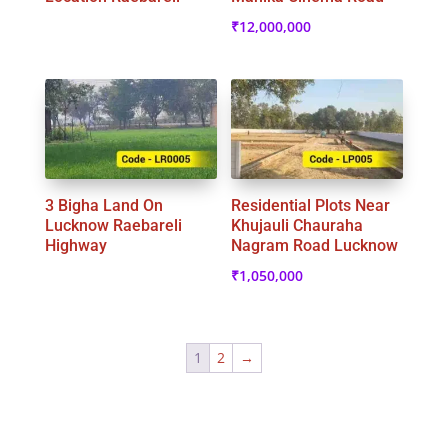
₹
12,000,000
3 Bigha Land On
Residential Plots Near
Lucknow Raebareli
Khujauli Chauraha
Highway
Nagram Road Lucknow
₹
1,050,000
1
2
→