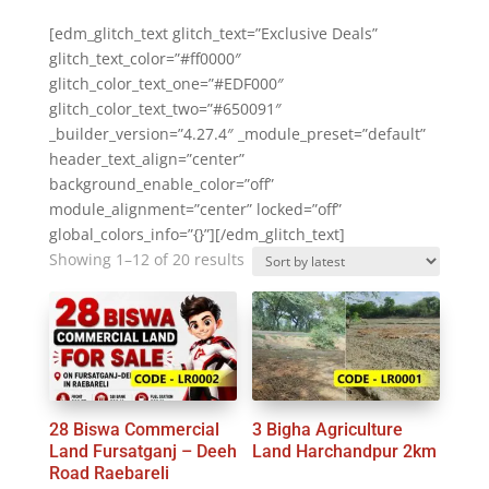
[edm_glitch_text glitch_text=”Exclusive Deals”
glitch_text_color=”#ff0000″
glitch_color_text_one=”#EDF000″
glitch_color_text_two=”#650091″
_builder_version=”4.27.4″ _module_preset=”default”
header_text_align=”center”
background_enable_color=”off”
module_alignment=”center” locked=”off”
global_colors_info=”{}”][/edm_glitch_text]
Sorted
Showing 1–12 of 20 results
by
latest
28 Biswa Commercial
3 Bigha Agriculture
Land Fursatganj – Deeh
Land Harchandpur 2km
Road Raebareli