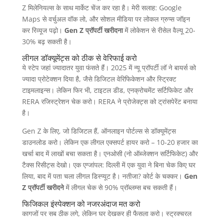
Z मिलेनियल्स के साथ मार्केट चेंज कर रहा है। मेरी सलाह: Google
Maps से वर्चुअल वॉक लो, और सोशल मीडिया पर लोकल ग्रुप्स जॉइन
कर रिव्यूज पढ़ो।
Gen Z प्रॉपर्टी खरीदना
में लोकेशन से रीसेल वैल्यू 20-
30% बढ़ सकती है।
लीगल डॉक्यूमेंट्स को ठीक से वेरिफाई करो
ये स्टेप जहां ज्यादातर युवा फंसते हैं। 2025 में न्यू प्रॉपर्टी लॉ ने बायर्स को
ज्यादा प्रोटेक्शन दिया है, जैसे डिजिटल वेरिफिकेशन और स्ट्रिक्ट
टाइमलाइन्स। लेकिन फिर भी, टाइटल डीड, एनक्रोचमेंट सर्टिफिकेट और
RERA रजिस्ट्रेशन चेक करो। RERA ने प्रोजेक्ट्स को ट्रांसपेरेंट बनाया
है।
Gen Z के लिए, जो डिजिटल हैं, ऑनलाइन पोर्टल्स से डॉक्यूमेंट्स
डाउनलोड करो। लेकिन एक लीगल एक्सपर्ट हायर करो – 10-20 हजार का
खर्चा बाद में लाखों बचा सकता है। एनओसी (नो ऑब्जेक्शन सर्टिफिकेट) और
टैक्स रिसीट्स देखो। एक एग्जांपल: दिल्ली में एक युवा ने बिना चेक किए घर
लिया, बाद में पता चला लीगल डिस्प्यूट है। नतीजा? कोर्ट के चक्कर।
Gen
Z प्रॉपर्टी खरीदने
में लीगल चेक से 90% प्रॉब्लम्स बच सकती हैं।
फिजिकल इंस्पेक्शन को नजरअंदाज मत करो
कागजों पर सब ठीक लगे, लेकिन घर देखकर ही फैसला करो। स्ट्रक्चरल