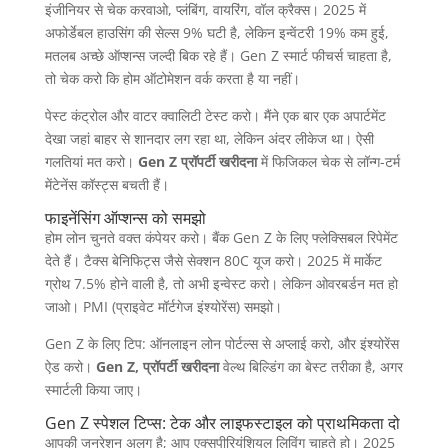
इंजीनियर से चेक करवाओ, प्लंबिंग, वायरिंग, वॉल क्रैक्स। 2025 में
अफोर्डेबल हाउसिंग की सेल्स 9% घटी है, लेकिन इन्वेंटरी 19% कम हुई,
मतलब अच्छे ऑप्शन्स जल्दी बिक रहे हैं। Gen Z स्मार्ट फीचर्स चाहता है,
तो चेक करो कि होम ऑटोमेशन वर्क करता है या नहीं।
पेस्ट कंट्रोल और वाटर क्वालिटी टेस्ट करो। मैंने एक बार एक अपार्टमेंट
देखा जहां बाहर से शानदार लग रहा था, लेकिन अंदर लीकेज था। ऐसी
गलतियां मत करो।
Gen Z प्रॉपर्टी खरीदना
में फिजिकल चेक से लॉन्ग-टर्म
मेंटेनेंस कॉस्ट्स बचती हैं।
फाइनेंसिंग ऑप्शन्स को समझो
होम लोन चुनते वक्त कंपेयर करो। बैंक Gen Z के लिए फ्लेक्सिबल रिपेमेंट
देते हैं। टैक्स बेनिफिट्स जैसे सेक्शन 80C यूज करो। 2025 में मार्केट
ग्रोथ 7.5% होने वाली है, तो अभी इन्वेस्ट करो। लेकिन ओवरबर्डन मत हो
जाओ। PMI (प्राइवेट मॉर्टगेज इंश्योरेंस) समझो।
Gen Z के लिए टिप: ऑनलाइन लोन पोर्टल्स से अप्लाई करो, और इंश्योरेंस
ऐड करो।
Gen Z, प्रॉपर्टी खरीदना
वेल्थ बिल्डिंग का बेस्ट तरीका है, अगर
स्मार्टली किया जाए।
Gen Z स्पेशल टिप्स: टेक और लाइफस्टाइल को प्राथमिकता दो
आपकी जनरेशन अलग है; आप एक्सपीरियंशियल लिविंग चाहते हो। 2025