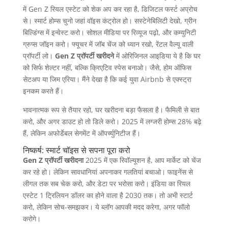
में Gen Z रियल एस्टेट को शेक अप कर रहा है, डिजिटल फर्स्ट अप्रोच
से। स्मार्ट होम्स चुनो जहां वॉइस कंट्रोल हो। सस्टेनेबिलिटी देखो, ग्रीन
बिल्डिंग्स में इन्वेस्ट करो। सोशल मीडिया पर रिव्यूज पढ़ो, और कम्युनिटी
ग्रुप्स जॉइन करो। फ्यूचर में जॉब चेंज को ध्यान रखो, रेंटल वैल्यू वाली
प्रॉपर्टी लो।
Gen Z प्रॉपर्टी खरीदने
में ओरिजिनल आइडिया ये है कि घर
को सिर्फ शेल्टर नहीं, बल्कि क्रिएटिव स्पेस बनाओ। जैसे, होम ऑफिस
सेटअप या जिम एरिया। मैंने देखा है कि कई युवा Airbnb से एक्स्ट्रा
इनकम करते हैं।
भावनात्मक रूप से तैयार रहो, घर खरीदना बड़ा फैसला है। फैमिली से बात
करो, और अगर डाउट हो तो डिले करो। 2025 में लग्जरी होम्स 28% बढ़े
हैं, लेकिन अफोर्डेबल सेगमेंट में ऑपर्च्युनिटीज हैं।
निष्कर्ष: स्मार्ट चॉइस से सपना पूरा करो
Gen Z प्रॉपर्टी खरीदना
2025 में एक रिवॉल्यूशन है, आप मार्केट को चेंज
कर रहे हो। लेकिन सावधानियां अपनाकर गलतियां बचाओ। फाइनेंस से
लीगल तक सब चेक करो, और डेटा पर भरोसा करो। इंडिया का रियल
एस्टेट 1 ट्रिलियन डॉलर का होने वाला है 2030 तक। तो अभी स्टार्ट
करो, लेकिन सोच-समझकर। ये ब्लॉग आपकी मदद करेगा, अगर फॉलो
करोगे।