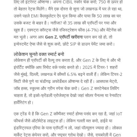
लिए लो इंटरेस्ट ऑप्शन्स। अपना CIBIL स्कोर चेक करो; 750 से ऊपर हो
तो बेहतर रेट्स मिलेंगे। मैंने एक दोस्त से सुना जो लखनऊ में घर ले रहा था,
उसने पहले EMI कैलकुलेटर ऐप यूज किया और पाया कि 50 लाख का घर
उसके बजट से बाहर है। नतीजा? वो 35 लाख की प्रॉपर्टी पर गया और
खुश है। एक्स्ट्रा कॉस्ट्स जैसे रजिस्ट्रेशन फीस (4-7%) और मेंटेनेंस को
मत भूलो। अगर आप
Gen Z, प्रॉपर्टी खरीदना
प्लान कर रहे हो, तो
इन्वेस्टमेंट ऐप्स जैसे से शुरू करो, छोटे SIP से डाउन पेमेंट जमा करो।
लोकेशन चुनते वक्त स्मार्ट बनो
लोकेशन ही प्रॉपर्टी की वैल्यू तय करता है, और Gen Z के लिए ये और भी
इंपॉर्टेंट क्योंकि आप रिमोट वर्क पसंद करते हो। 2025 में टियर-1 शहरों
जैसे मुंबई, दिल्ली, लखनऊ में कीमतें 6.5% बढ़ने वाली हैं। लेकिन टियर-2
सिटी जैसे पुणे या चंडीगढ़ अफोर्डेबल ऑप्शन्स दे रही हैं। आसपास मेट्रो,
जॉब हब्स, स्कूल्स और ग्रीन स्पेस चेक करो। Gen Z सस्टेनेबल लिविंग
चाहता है, तो इको-फ्रेंडली प्रोजेक्ट्स देखो जहां सोलर पैनल्स या रेनवॉटर
हार्वेस्टिंग हो।
एक ट्रेंड ये है कि Gen Z कॉम्पैक्ट स्मार्ट होम्स पसंद कर रहा है, जहां IoT
फीचर्स जैसे ऑटोमेटेड लाइट्स हों। लेकिन गलती मत करो, हाईवे या
इंडस्ट्रियल एरिया के पास प्रॉपर्टी न लो, जहां पॉल्यूशन ज्यादा हो। लोकल
मार्केट रेट्स कंपेयर करो, और फ्यूचर ग्रोथ देखो। जैसे, रायबरेली में Gen