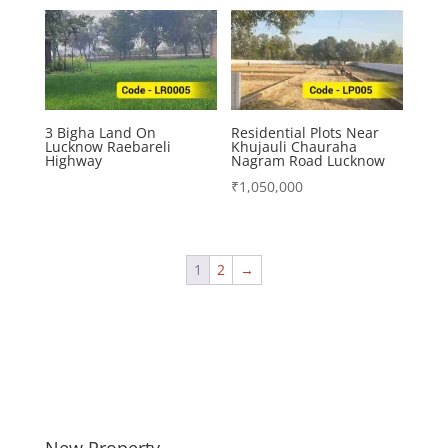
3 Bigha Land On
Residential Plots Near
Lucknow Raebareli
Khujauli Chauraha
Highway
Nagram Road Lucknow
₹
1,050,000
1
2
→
New Property