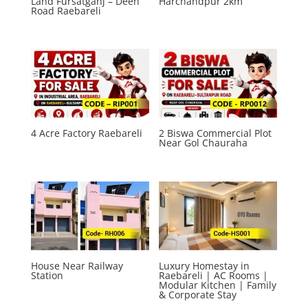
Land Fursatganj – Deeh
Harchandpur 2km
Road Raebareli
4 Acre Factory Raebareli
2 Biswa Commercial Plot
Near Gol Chauraha
House Near Railway
Luxury Homestay in
Station
Raebareli | AC Rooms |
Modular Kitchen | Family
& Corporate Stay