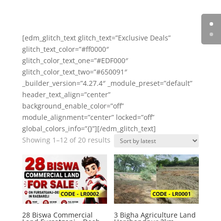
[edm_glitch_text glitch_text=”Exclusive Deals”
glitch_text_color=”#ff0000″
glitch_color_text_one=”#EDF000″
glitch_color_text_two=”#650091″
_builder_version=”4.27.4″ _module_preset=”default”
header_text_align=”center”
background_enable_color=”off”
module_alignment=”center” locked=”off”
global_colors_info=”{}”][/edm_glitch_text]
Sorted
Showing 1–12 of 20 results
by
latest
28 Biswa Commercial
3 Bigha Agriculture Land