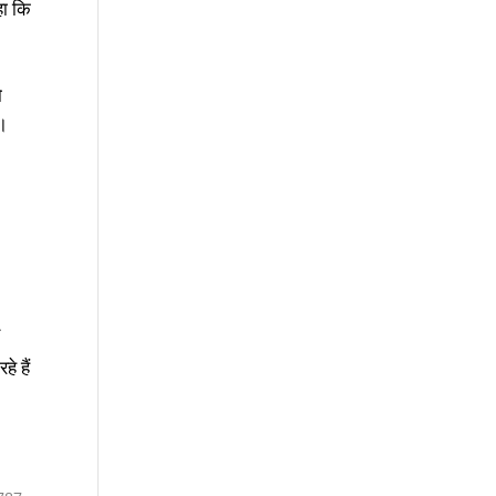
हा कि
ो
।
र
े हैं