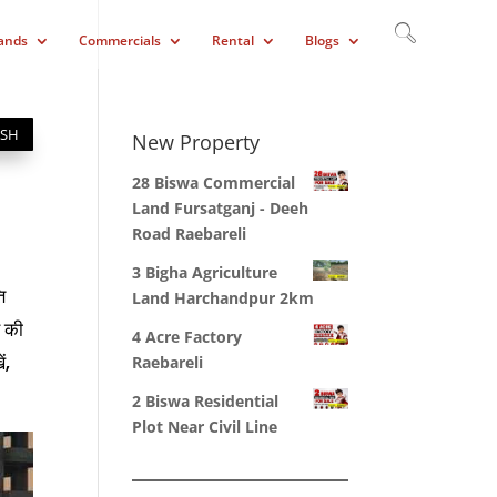
ands
Commercials
Rental
Blogs
ISH
New Property
28 Biswa Commercial
Land Fursatganj - Deeh
Road Raebareli
3 Bigha Agriculture
ि
Land Harchandpur 2km
स की
4 Acre Factory
ं,
Raebareli
2 Biswa Residential
Plot Near Civil Line