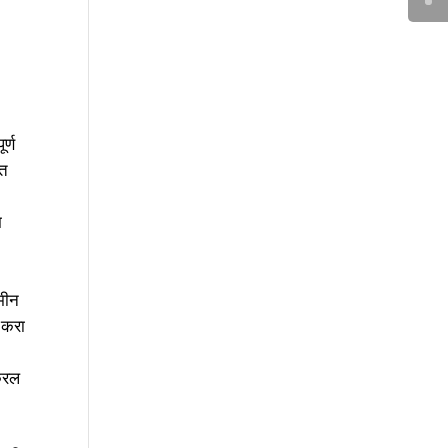
र्ण
हत
म
जमीन
 करा
केरल