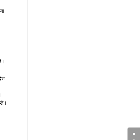
 या
है।
देश
ै।
हले।