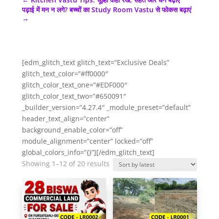
पढ़ाई में मन न लगे? बच्चों का Study Room Vastu से फोकस बढ़ाएं
→
[edm_glitch_text glitch_text=”Exclusive Deals”
glitch_text_color=”#ff0000″
glitch_color_text_one=”#EDF000″
glitch_color_text_two=”#650091″
_builder_version=”4.27.4″ _module_preset=”default”
header_text_align=”center”
background_enable_color=”off”
module_alignment=”center” locked=”off”
global_colors_info=”{}”][/edm_glitch_text]
Sorted
Showing 1–12 of 20 results
by
latest