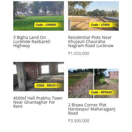
3 Bigha Land On
Residential Plots Near
Lucknow Raebareli
Khujauli Chauraha
Highway
Nagram Road Lucknow
₹
1,050,000
4500sf Hall Prabhu Town
Near Ghantaghar For
2 Biswa Corner Plot
Rent
Hardaspur Maharajganj
Road
₹
3,500,000