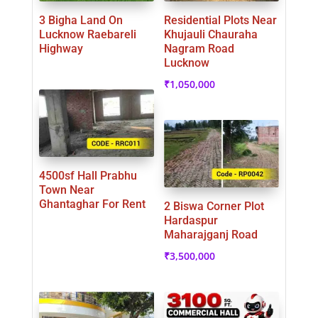
3 Bigha Land On
Residential Plots Near
Lucknow Raebareli
Khujauli Chauraha
Highway
Nagram Road
Lucknow
₹
1,050,000
4500sf Hall Prabhu
Town Near
Ghantaghar For Rent
2 Biswa Corner Plot
Hardaspur
Maharajganj Road
₹
3,500,000