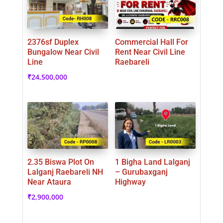
2376sf Duplex
Commercial Hall For
Bungalow Near Civil
Rent Near Civil Line
Line
Raebareli
₹
24,500,000
2.35 Biswa Plot On
1 Bigha Land Lalganj
Lalganj Raebareli NH
– Gurubaxganj
Near Ataura
Highway
₹
2,900,000