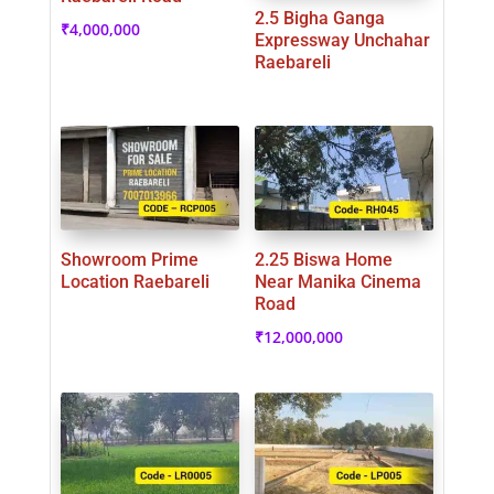
2.5 Bigha Ganga
₹
4,000,000
Expressway Unchahar
Raebareli
Showroom Prime
2.25 Biswa Home
Location Raebareli
Near Manika Cinema
Road
₹
12,000,000