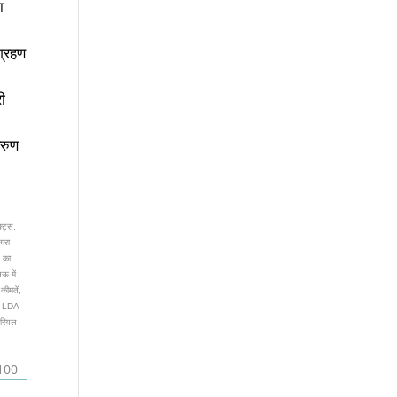
ा
ग्रहण
री
वरुण
्ट्स,
गरा
ट का
ऊ में
कीमतें,
ी, LDA
 रियल
100