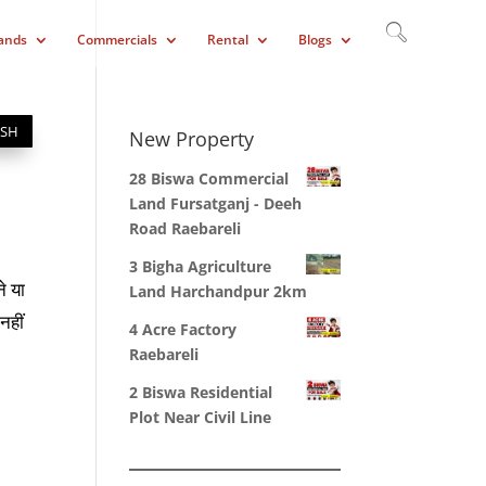
ands
Commercials
Rental
Blogs
ISH
New Property
28 Biswa Commercial
Land Fursatganj - Deeh
Road Raebareli
3 Bigha Agriculture
े या
Land Harchandpur 2km
नहीं
4 Acre Factory
Raebareli
2 Biswa Residential
Plot Near Civil Line