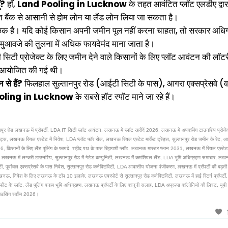
ँ?
हाँ,
Land Pooling in Lucknow
के तहत आवंटित प्लॉट एलडीए द्वार
कृत बैंक से आसानी से होम लोन या लैंड लोन लिया जा सकता है।
ैच्छिक है। यदि कोई किसान अपनी जमीन पूल नहीं करना चाहता, तो सरकार अधि
ो मुआवजे की तुलना में अधिक फायदेमंद माना जाता है।
िटी प्रोजेक्ट के लिए जमीन देने वाले किसानों के लिए प्लॉट आवंटन की लॉट
 में आयोजित की गई थी।
 से हैं?
फिलहाल सुल्तानपुर रोड (आईटी सिटी के पास), आगरा एक्सप्रेसवे (
oling in Lucknow
के सबसे हॉट स्पॉट माने जा रहे हैं।
रोड लखनऊ में प्रॉपर्टी, LDA IT सिटी प्लॉट आवंटन, लखनऊ में प्लॉट खरीदें 2026, लखनऊ में अपकमिंग टाउनशिप प्रोजेक
, लखनऊ रियल एस्टेट में निवेश, LDA प्लॉट फॉर सेल, लखनऊ रियल एस्टेट मार्केट ट्रेंड्स, सुल्तानपुर रोड जमीन के रेट, आ
26, किसानों के लिए लैंड पूलिंग के फायदे, शहीद पथ के पास रिहायशी प्लॉट, लखनऊ मास्टर प्लान 2031, लखनऊ में रियल एस्टे
खनऊ में लग्जरी टाउनशिप, सुल्तानपुर रोड में गेटेड कम्युनिटी, लखनऊ में कमर्शियल लैंड, LDA भूमि अधिग्रहण समाचार, लखन
पूर्वांचल एक्सप्रेसवे के पास निवेश, सुल्तानपुर रोड कनेक्टिविटी, LDA आवासीय योजना पंजीकरण, लखनऊ में प्रॉपर्टी की बढ़ती 
लखनऊ, निवेश के लिए लखनऊ के टॉप 10 इलाके, लखनऊ एयरपोर्ट से सुल्तानपुर रोड कनेक्टिविटी, लखनऊ में हाई रिटर्न प्रॉपर्ट
 के प्लॉट, लैंड पूलिंग बनाम भूमि अधिग्रहण, लखनऊ प्रॉपर्टी के लिए कानूनी सलाह, LDA अप्रूव्ड कॉलोनियों की लिस्ट, यूपी
 हाउसिंग स्कीम 2026।