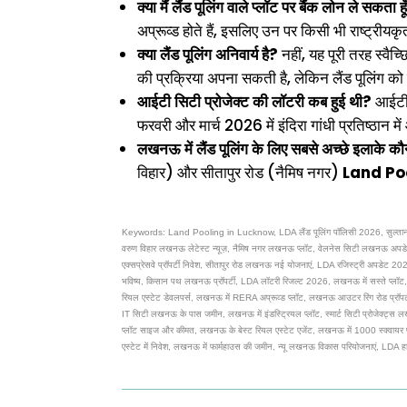
क्या मैं लैंड पूलिंग वाले प्लॉट पर बैंक लोन ले सकता हू
अप्रूव्ड होते हैं, इसलिए उन पर किसी भी राष्ट्रीय
क्या लैंड पूलिंग अनिवार्य है?
नहीं, यह पूरी तरह स्व
की प्रक्रिया अपना सकती है, लेकिन लैंड पूलिंग क
आईटी सिटी प्रोजेक्ट की लॉटरी कब हुई थी?
आईटी स
फरवरी और मार्च 2026 में इंदिरा गांधी प्रतिष्ठान
लखनऊ में लैंड पूलिंग के लिए सबसे अच्छे इलाके कौन
विहार) और सीतापुर रोड (नैमिष नगर)
Land Po
Keywords: Land Pooling in Lucknow, LDA लैंड पूलिंग पॉलिसी 2026, सुल्तानपुर 
वरुण विहार लखनऊ लेटेस्ट न्यूज़, नैमिष नगर लखनऊ प्लॉट, वेलनेस सिटी लखनऊ अपडेट्स
एक्सप्रेसवे प्रॉपर्टी निवेश, सीतापुर रोड लखनऊ नई योजनाएं, LDA रजिस्ट्री अपडेट 20
भविष्य, किसान पथ लखनऊ प्रॉपर्टी, LDA लॉटरी रिजल्ट 2026, लखनऊ में सस्ते प्लॉट, ल
रियल एस्टेट डेवलपर्स, लखनऊ में RERA अप्रूव्ड प्लॉट, लखनऊ आउटर रिंग रोड प्रॉपर्टी, 
IT सिटी लखनऊ के पास जमीन, लखनऊ में इंडस्ट्रियल प्लॉट, स्मार्ट सिटी प्रोजेक्ट्स 
प्लॉट साइज और कीमत, लखनऊ के बेस्ट रियल एस्टेट एजेंट, लखनऊ में 1000 स्क्वायर फीट
एस्टेट में निवेश, लखनऊ में फार्महाउस की जमीन, न्यू लखनऊ विकास परियोजनाएं, LDA