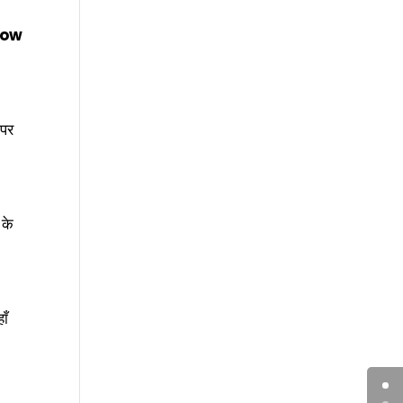
now
 पर
के
ाँ