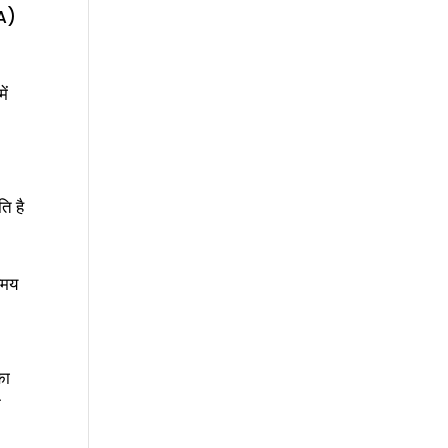
RA)
ें
ि है
समय
का
क