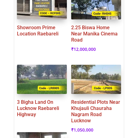
Showroom Prime
2.25 Biswa Home
Location Raebareli
Near Manika Cinema
Road
₹
12,000,000
3 Bigha Land On
Residential Plots Near
Lucknow Raebareli
Khujauli Chauraha
Highway
Nagram Road
Lucknow
₹
1,050,000