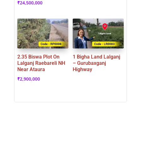
₹
24,500,000
2.35 Biswa Plot On
1 Bigha Land Lalganj
Lalganj Raebareli NH
– Gurubaxganj
Near Ataura
Highway
₹
2,900,000