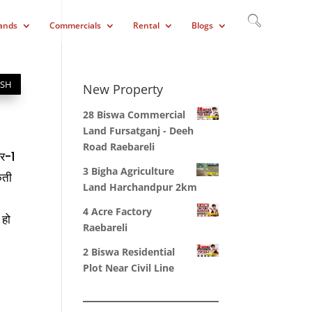
ands
Commercials
Rental
Blogs
ISH
New Property
28 Biswa Commercial
Land Fursatganj - Deeh
Road Raebareli
यर-1
3 Bigha Agriculture
कती
Land Harchandpur 2km
4 Acre Factory
 हो
Raebareli
2 Biswa Residential
Plot Near Civil Line