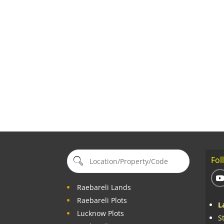
Fol
Raebareli Lands
Raebareli Plots
L
Lucknow Plots
S