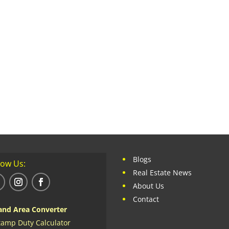
Blogs
low Us:
Real Estate News
About Us
Contact
and Area Converter
tamp Duty Calculator