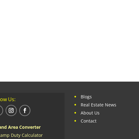
Blogs
low Us:
Real Estate News
About Us
Contact
and Area Converter
tamp Duty Calculator