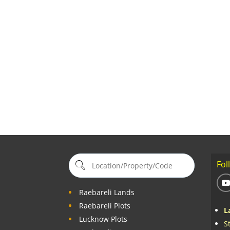
Fol
Raebareli Lands
Raebareli Plots
L
Lucknow Plots
S