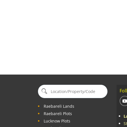
Fol
Raebareli Lands
Raebareli Plots
L
Lucknow Plots
S