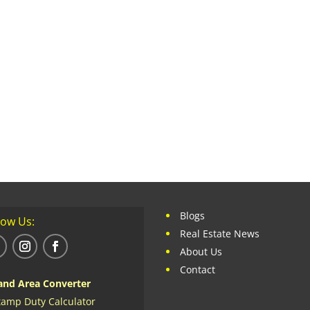
Blogs
low Us:
Real Estate News
About Us
Contact
and Area Converter
tamp Duty Calculator