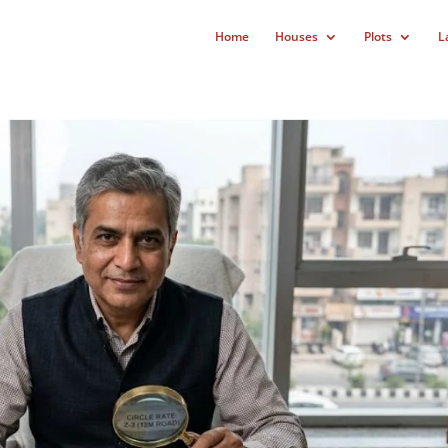
Home
Houses
Plots
L