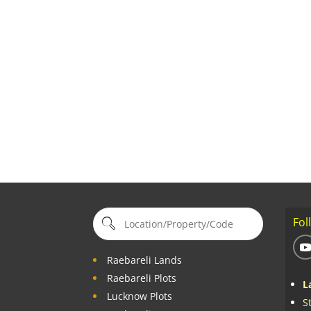
Fol
Raebareli Lands
Raebareli Plots
L
Lucknow Plots
S