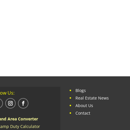
Blogs
low Us:
Real Estate News
About Us
Contact
and Area Converter
tamp Duty Calculator