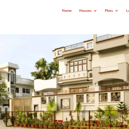
Home
Houses
Plots
L