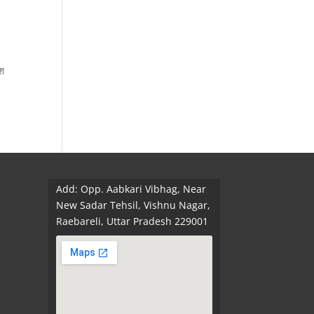
ेश
Add: Opp. Aabkari Vibhag, Near
New Sadar Tehsil, Vishnu Nagar,
Raebareli, Uttar Pradesh 229001