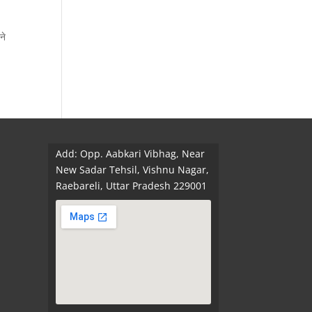
ने
Add: Opp. Aabkari Vibhag, Near
New Sadar Tehsil, Vishnu Nagar,
Raebareli, Uttar Pradesh 229001