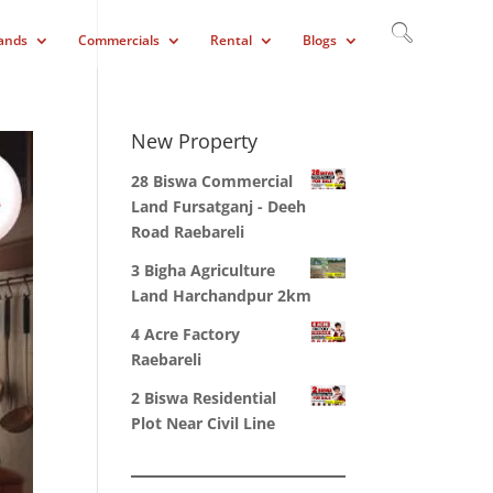
ands
Commercials
Rental
Blogs
New Property
28 Biswa Commercial
Land Fursatganj - Deeh
Road Raebareli
3 Bigha Agriculture
Land Harchandpur 2km
4 Acre Factory
Raebareli
2 Biswa Residential
Plot Near Civil Line