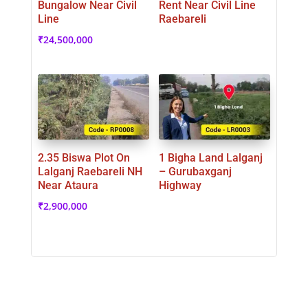
Bungalow Near Civil
Rent Near Civil Line
Line
Raebareli
₹
24,500,000
2.35 Biswa Plot On
1 Bigha Land Lalganj
Lalganj Raebareli NH
– Gurubaxganj
Near Ataura
Highway
₹
2,900,000