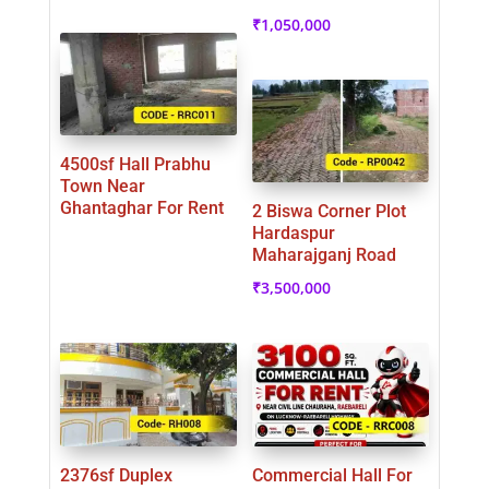
₹
1,050,000
4500sf Hall Prabhu
Town Near
Ghantaghar For Rent
2 Biswa Corner Plot
Hardaspur
Maharajganj Road
₹
3,500,000
2376sf Duplex
Commercial Hall For