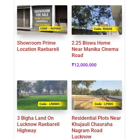
Showroom Prime
2.25 Biswa Home
Location Raebareli
Near Manika Cinema
Road
₹
12,000,000
3 Bigha Land On
Residential Plots Near
Lucknow Raebareli
Khujauli Chauraha
Highway
Nagram Road
Lucknow