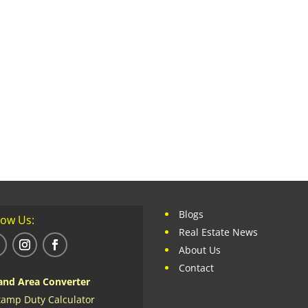
Blogs
low Us:
Real Estate News
About Us
Contact
and Area Converter
tamp Duty Calculator