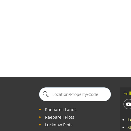
Fol
Raebareli Lands
Raebareli Plots
L
Lucknow Plots
S