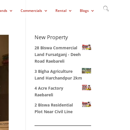
ands
Commercials
Rental
Blogs
New Property
28 Biswa Commercial
Land Fursatganj - Deeh
Road Raebareli
3 Bigha Agriculture
Land Harchandpur 2km
4 Acre Factory
Raebareli
2 Biswa Residential
Plot Near Civil Line