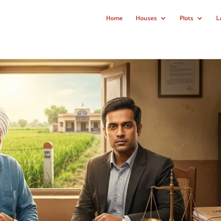
Home
Houses
Plots
L