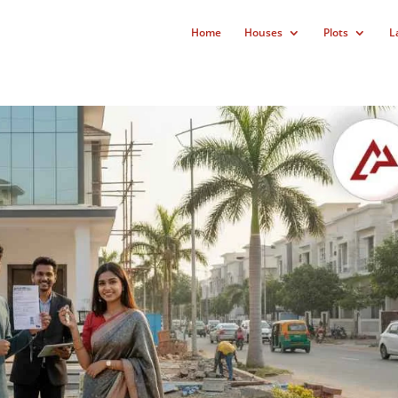
Home
Houses
Plots
L