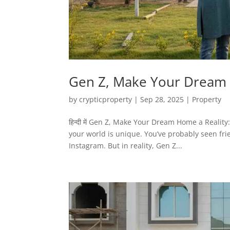
Gen Z, Make Your Dream H
by
crypticproperty
|
Sep 28, 2025
|
Property
हिन्दी में Gen Z, Make Your Dream Home a Realit
your world is unique. You’ve probably seen fri
Instagram. But in reality, Gen Z...